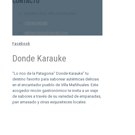
CONTACTO
Eusebio ibar, Villa mañihuales
+5690346083
elblancolota@gmail.com
Facebook
Donde Karauke
"Lo rico de la Patagonia" Donde Karauke" tu
destino favorito para saborear auténticas delicias
en el encantador pueblo de Villa Mañihuales. Este
acogedor rincón gastronómico te invita a un viaje
de sabores a través de su variedad de empanadas,
pan amasado y otras exquisiteces locales.